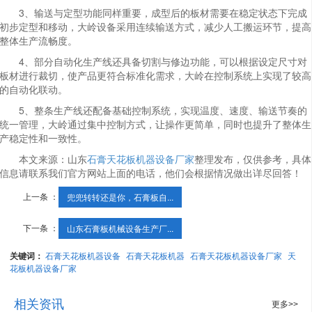
3、输送与定型功能同样重要，成型后的板材需要在稳定状态下完成
初步定型和移动，大岭设备采用连续输送方式，减少人工搬运环节，提高
整体生产流畅度。
4、部分自动化生产线还具备切割与修边功能，可以根据设定尺寸对
板材进行裁切，使产品更符合标准化需求，大岭在控制系统上实现了较高
的自动化联动。
5、整条生产线还配备基础控制系统，实现温度、速度、输送节奏的
统一管理，大岭通过集中控制方式，让操作更简单，同时也提升了整体生
产稳定性和一致性。
本文来源：山东
石膏天花板机器设备厂家
整理发布，仅供参考，具体
信息请联系我们官方网站上面的电话，他们会根据情况做出详尽回答！
上一条 ：
兜兜转转还是你，石膏板自...
下一条 ：
山东石膏板机械设备生产厂...
关键词：
石膏天花板机器设备
石膏天花板机器
石膏天花板机器设备厂家
天
花板机器设备厂家
相关资讯
更多>>