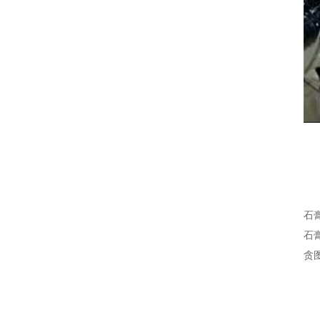
石
石
贪