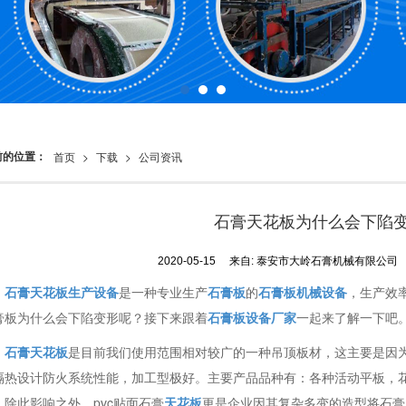
前的位置：
首页
>
下载
>
公司资讯
石膏天花板为什么会下陷
2020-05-15
来自:
泰安市大岭石膏机械有限公司
石膏天花板生产设备
是一种专业生产
石膏板
的
石膏板机械设备
，生产效
膏板为什么会下陷变形呢？接下来跟着
石膏板设备厂家
一起来了解一下吧
石膏天花板
是目前我们使用范围相对较广的一种吊顶板材，这主要是因
隔热设计防火系统性能，加工型极好。主要产品品种有：各种活动平板，
。除此影响之外，pvc贴面石膏
天花板
更是企业因其复杂多变的造型将石膏