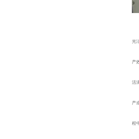
光
产
活
产
程