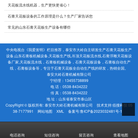
天花板流水线机器，生产更快更省心！
石膏天花板设备的工作原理是什么？生产厂家告诉您
常见的山东石膏天花板生产设备有哪些
中央电视台《我爱发明》栏目推荐，泰安市大岭自主研发生产石膏天花板生产
设备,山东石膏板机械设备,天花板生产线,吊顶天花板流水线,石膏浮雕天花板设
备厂家,天花板流水线，石膏板机械设备，石膏天花板设备，石膏板自动生产
线，石膏板设备等，专注于石膏天花板全自动生产线的研发，热销全国。
泰安大岭石膏机械有限公司
宁经理：13455738899
电 话：0538-8434222
传 真：0538-8434222
地 址：山东省泰安市泰山区
CopyRight © 版权所有:
泰安市大岭石膏机械有限公司
技术支持:
佰搜科技 05
38-7177991
网站地图
XML
备案号:
鲁ICP备2023032481号-1
电话咨询
短信咨询
留言咨询
查看地图