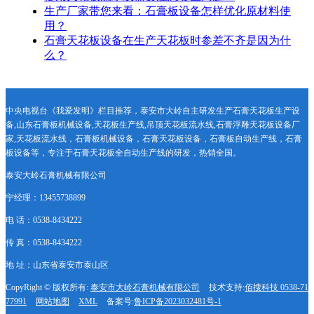
生产厂家带您来看：石膏板设备怎样优化原材料使
用？
石膏天花板设备在生产天花板时参差不齐是因为什
么？
中央电视台《我爱发明》栏目推荐，泰安市大岭自主研发生产石膏天花板生产设
备,山东石膏板机械设备,天花板生产线,吊顶天花板流水线,石膏浮雕天花板设备厂
家,天花板流水线，石膏板机械设备，石膏天花板设备，石膏板自动生产线，石膏
板设备等，专注于石膏天花板全自动生产线的研发，热销全国。
泰安大岭石膏机械有限公司
宁经理：13455738899
电 话：0538-8434222
传 真：0538-8434222
地 址：山东省泰安市泰山区
CopyRight © 版权所有:
泰安市大岭石膏机械有限公司
技术支持:
佰搜科技 0538-71
77991
网站地图
XML
备案号:
鲁ICP备2023032481号-1