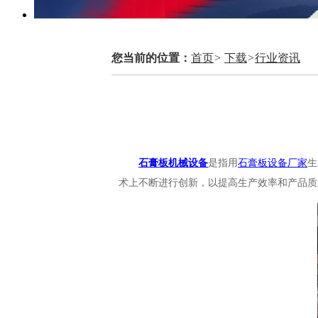
您当前的位置：
首页
>
下载
>
行业资讯
石膏板机械设备
是指用
石膏板设备厂家
生
术上不断进行创新，以提高生产效率和产品质