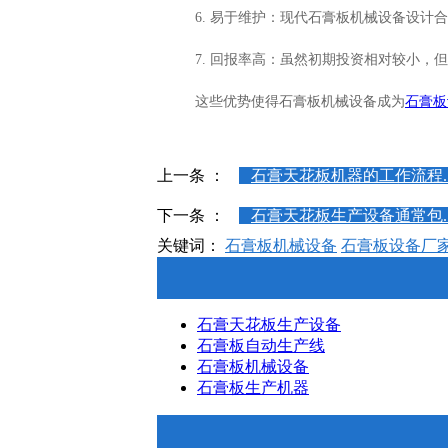
6. 易于维护：现代石膏板机械设备设
7. 回报率高：虽然初期投资相对较小
这些优势使得石膏板机械设备成为
石膏板
上一条 ：
石膏天花板机器的工作流程..
下一条 ：
石膏天花板生产设备通常包..
关键词：
石膏板机械设备
石膏板设备厂
石膏天花板生产设备
石膏板自动生产线
石膏板机械设备
石膏板生产机器