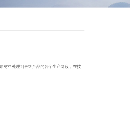
原材料处理到最终产品的各个生产阶段，在技