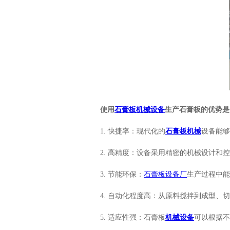
使用
石膏板机械设备
生产石膏板的优势是
1. 快捷率：现代化的
石膏板机械
设备能够
2. 高精度：设备采用精密的机械设计
3. 节能环保：
石膏板设备厂
生产过程中能
4. 自动化程度高：从原料搅拌到成型
5. 适应性强：石膏板
机械设备
可以根据不