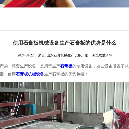
使用石膏板机械设备生产石膏板的优势是什么
2024-08-22
来自:
山东石膏机械生产设备厂家
浏览次数:474
产的一整套生产设备，是用于生产
石膏板
的专用设备，这些设备涵盖了从
量。使用
石膏板机械设备
生产石膏板的优势包括：