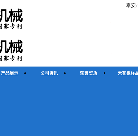
泰安
产品展示
公司资讯
荣誉资质
天花板样